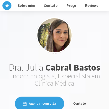
Sobre mim
Contato
Preço
Reviews
Dra. Julia
Cabral Bastos
Endocrinologista, Especialista em
Clínica Médica
Agendar consulta
Contato